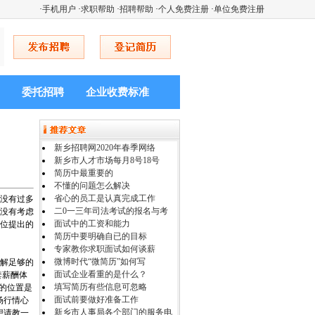
·
手机用户
·
求职帮助
·
招聘帮助
·
个人免费注册
·
单位免费注册
委托招聘
企业收费标准
新乡招聘网2020年春季网络
新乡市人才市场每月8号18号
简历中最重要的
不懂的问题怎么解决
省心的员工是认真完成工作
没有过多
二0一三年司法考试的报名与考
没有考虑
面试中的工资和能力
位提出的
简历中要明确自已的目标
专家教你求职面试如何谈薪
微博时代“微简历”如何写
解足够的
面试企业看重的是什么？
套薪酬体
填写简历有些信息可忽略
的位置是
面试前要做好准备工作
场行情心
新乡市人事局各个部门的服务电
想请教一