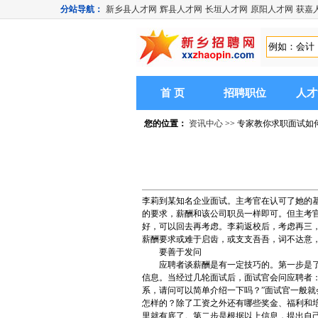
分站导航：
新乡县人才网
辉县人才网
长垣人才网
原阳人才网
获嘉
首 页
招聘职位
人才
您的位置：
资讯中心
>> 专家教你求职面试如
李莉到某知名企业面试。主考官在认可了她的
的要求，薪酬和该公司职员一样即可。但主考
好，可以回去再考虑。李莉返校后，考虑再三
薪酬要求或难于启齿，或支支吾吾，词不达意
要善于发问
应聘者谈薪酬是有一定技巧的。第一步是了解
信息。当经过几轮面试后，面试官会问应聘者：
系，请问可以简单介绍一下吗？”面试官一般就
怎样的？除了工资之外还有哪些奖金、福利和
里就有底了。第二步是根据以上信息，提出自