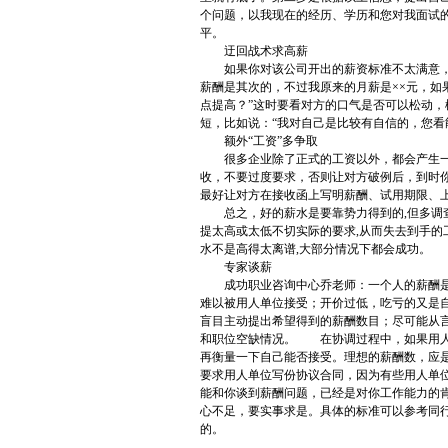
个问题，以我现在的经历、学历和您对我面试
平。
迂回战术求高薪
如果你对该公司开出的薪资标准不太满意，就
薪酬是其次的，不过我原来的月薪是××元，
点提高？”这时要看对方的口气是否可以松动
短，比如说：“我对自己是比较有自信的，您看
额外“工资”多争取
很多企业除了正式的工资以外，都会产生一
收，不要过度要求，否则让对方破例后，到时
最好让对方在接收函上写明薪酬、试用期限、
总之，好的薪水是要靠势力得到的,但多调查
提太高或太低不切实际的要求,从而失去到手的
水不是高得太离谱,大部分情况下都会成功。
专家谈薪
成功职业咨询中心乔老师：一个人的薪酬是与
难以被用人单位接受；开价过低，吃亏的又是
盲目主动提出希望得到的薪酬数目；尽可能从
和职位空缺情况。 在协调过程中，如果用人
再衡量一下自己能否接受。理想的薪酬数，应
要求用人单位写份协议合同，因为有些用人单
能和你谈到薪酬问题，已经是对你工作能力的
心不足，要实事求是。具体的标准可以参考同
的。