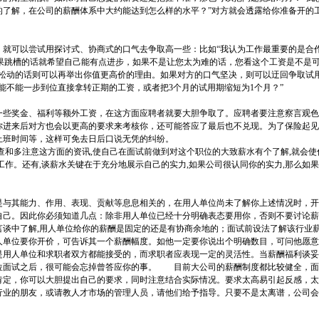
的了解，在公司的薪酬体系中大约能达到怎么样的水平？”对方就会透露给你准备开的
可以尝试用探讨式、协商式的口气去争取高一些：比如“我认为工作最重要的是合
如果跳槽的话就希望自己能有点进步，如果不是让您太为难的话，您看这个工资是不是
，松动的话则可以再举出你值更高价的理由。如果对方的口气坚决，则可以迂回争取试
能不能一步到位直接拿转正期的工资，或者把3个月的试用期缩短为1个月？”
些奖金、福利等额外工资，在这方面应聘者就要大胆争取了。应聘者要注意察言观色
你进来后对方也会以更高的要求来考核你，还可能答应了最后也不兑现。为了保险起见
上班时间等，这样可免去日后口说无凭的纠纷。
和多注意这方面的资讯,使自己在面试前做到对这个职位的大致薪水有个了解,就会使
工作。还有,谈薪水关键在于充分地展示自己的实力,如果公司很认同你的实力,那么如
其能力、作用、表现、贡献等息息相关的，在用人单位尚未了解你上述情况时，开
自己。因此你必须知道几点：除非用人单位已经十分明确表态要用你，否则不要讨论薪
言谈中了解,用人单位给你的薪酬是固定的还是有协商余地的；面试前设法了解该行业
单位要你开价，可告诉其一个薪酬幅度。如他一定要你说出个明确数目，可问他愿意
是用人单位和求职者双方都能接受的，而求职者应表现一定的灵活性。当薪酬福利谈妥
位面试之后，很可能会忘掉曾答应你的事。 目前大公司的薪酬制度都比较健全，面
肯定，你可以大胆提出自己的要求，同时注意结合实际情况。要求太高易引起反感，太
行业的朋友，或请教人才市场的管理人员，请他们给予指导。只要不是太离谱，公司会