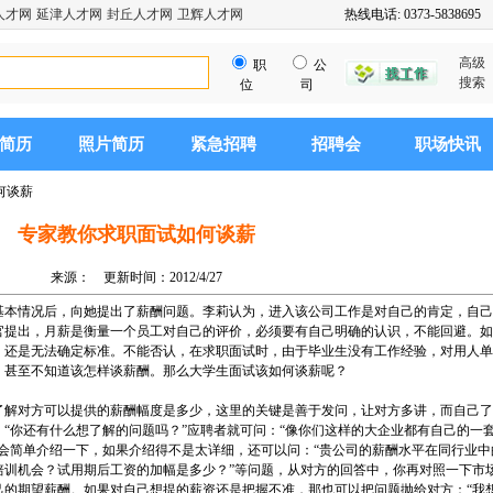
人才网
延津人才网
封丘人才网
卫辉人才网
热线电话: 0373-5838695
高级
职
公
搜索
位
司
简历
照片简历
紧急招聘
招聘会
职场快讯
何谈薪
专家教你求职面试如何谈薪
来源： 更新时间：2012/4/27
基本情况后，向她提出了薪酬问题。李莉认为，进入该公司工作是对自己的肯定，自己
官提出，月薪是衡量一个员工对自己的评价，必须要有自己明确的认识，不能回避。如
，还是无法确定标准。不能否认，在求职面试时，由于毕业生没有工作经验，对用人单
，甚至不知道该怎样谈薪酬。那么大学生面试该如何谈薪呢？
对方可以提供的薪酬幅度是多少，这里的关键是善于发问，让对方多讲，而自己了
“你还有什么想了解的问题吗？”应聘者就可问：“像你们这样的大企业都有自己的一
会简单介绍一下，如果介绍得不是太详细，还可以问：“贵公司的薪酬水平在同行业中
培训机会？试用期后工资的加幅是多少？”等问题，从对方的回答中，你再对照一下市
己的期望薪酬。如果对自己想提的薪资还是把握不准，那也可以把问题抛给对方：“我