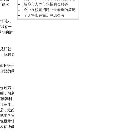
新乡市人才市场招聘会服务
工资水
企业在校园招聘中最看重的简历
个人特长在简历中怎么写
作开心，
可以有一
用期的缩
见好就
，应聘者
你不至于
果你要的薪
价过高，
酬；切勿
薪酬福利
付多少，
后，最好
试主考官
低显示信
和你协商