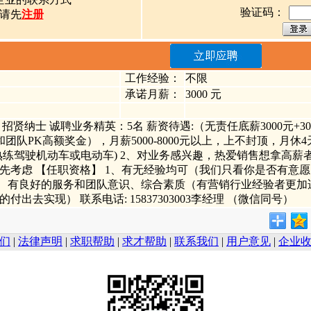
验证码：
请先
注册
工作经验：
不限
承诺月薪：
3000 元
招贤纳士 诚聘业务精英：5名 薪资待遇:（无责任底薪3000元+30
队PK高额奖金），月薪5000-8000元以上，上不封顶，月休4天
熟练驾驶机动车或电动车) 2、对业务感兴趣，热爱销售想拿高薪
先考虑 【任职资格】 1、有无经验均可（我们只看你是否有意愿
3、有良好的服务和团队意识、综合素质（有营销行业经验者更加
出去实现） 联系电话: 15837303003李经理 （微信同号）
们
|
法律声明
|
求职帮助
|
求才帮助
|
联系我们
|
用户意见
|
企业