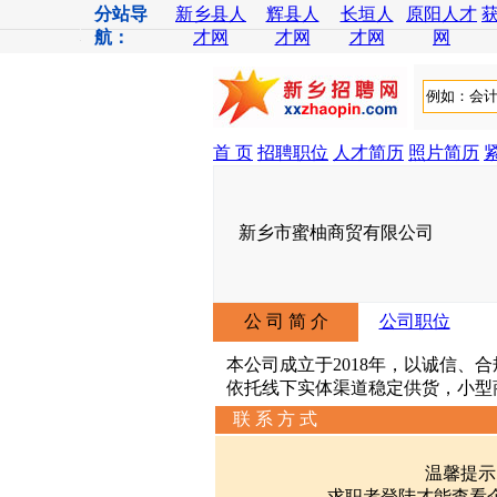
分站导
新乡县人
辉县人
长垣人
原阳人才
航：
才网
才网
才网
网
首 页
招聘职位
人才简历
照片简历
新乡市蜜柚商贸有限公司
公 司 简 介
公司职位
本公司成立于2018年，以诚信
依托线下实体渠道稳定供货，小型
联 系 方 式
温馨提示
求职者登陆才能查看