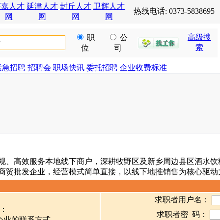
获嘉人才
延津人才
封丘人才
卫辉人才
热线电话: 0373-5838695
网
网
网
网
高级搜
职
公
索
位
司
紧急招聘
招聘会
职场快讯
委托招聘
企业收费标准
、合规、高效服务本地线下商户，深耕牧野区及新乡周边县区酒水
商贸批发企业，经营模式简单直接，以线下地推销售为核心驱动
求职者用户名：
：
求职者密 码：
企业的联系方式