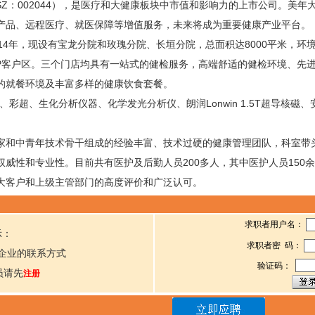
（SZ：002044），是医疗和大健康板块中市值和影响力的上市公司。美
产品、远程医疗、就医保障等增值服务，未来将成为重要健康产业平台。
14年，现设有宝龙分院和玫瑰分院、长垣分院，总面积达8000平米，环
IP客户区。三个门店均具有一站式的健检服务，高端舒适的健检环境、先
的就餐环境及丰富多样的健康饮食套餐。
彩超、生化分析仪器、化学发光分析仪、朗润Lonwin 1.5T超导核磁、
家和中青年技术骨干组成的经验丰富、技术过硬的健康管理团队，科室带
威性和专业性。目前共有医护及后勤人员200多人，其中医护人员150
大客户和上级主管部门的高度评价和广泛认可。
求职者用户名：
示：
求职者密 码：
企业的联系方式
验证码：
员请先
注册