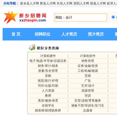
分站导航：
新乡县人才网
辉县人才网
长垣人才网
原阳人才网
获嘉人才网
延津人
首 页
招聘职位
人才简历
照片简历
计算机硬件
|
计算机软件
|
电子/电器/半导体/仪器仪表
|
销售管理
|
财务/审计/税务
|
证券/金融/投资
|
质量/安全管理
|
工程/机械/能源
|
采购
|
贸易
|
医院/医疗/护理
|
广告
|
写作/出版/印刷
|
艺术/设计
|
人力资源
|
高级管理
|
教师
|
培训
|
美容/健身/体育
|
百货/连锁/零售服务
|
在校学生
|
储备干部/培训生/实习生
|
驯兽师/助理驯兽师
|
志愿者
|