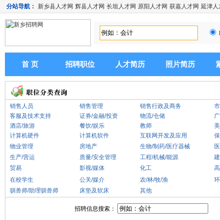
分站导航：
新乡县人才网
辉县人才网
长垣人才网
原阳人才网
获嘉人才网
延津人
首 页
招聘职位
人才简历
照片简历
销售人员
销售管理
销售行政及商务
市
客服及技术支持
证券/金融/投资
物流/仓储
广
酒店/旅游
餐饮/娱乐
教师
美
计算机硬件
计算机软件
互联网开发及应用
保
物业管理
房地产
生物/制药/医疗器械
医
生产/营运
质量/安全管理
工程/机械/能源
建
贸易
影视/媒体
化工
高
在校学生
公关/媒介
农/林/牧/渔
环
驯兽师/助理驯兽师
床垫及软床
其他
招聘信息搜索：