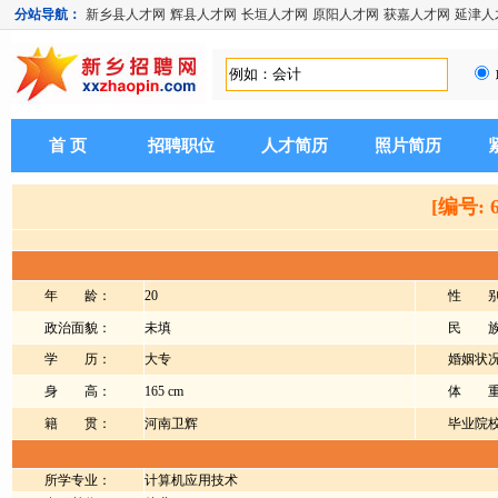
分站导航：
新乡县人才网
辉县人才网
长垣人才网
原阳人才网
获嘉人才网
延津人
首 页
招聘职位
人才简历
照片简历
[编号: 
年 龄：
20
性 别
政治面貌：
未填
民 族
学 历：
大专
婚姻状
身 高：
165 cm
体 重
籍 贯：
河南卫辉
毕业院
所学专业：
计算机应用技术