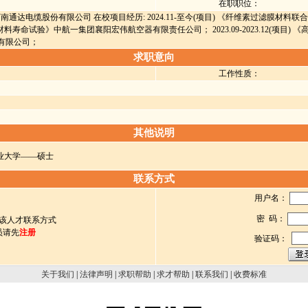
在职职位：
): 河南通达电缆股份有限公司 在校项目经历: 2024.11-至今(项目) 《纤维素过滤膜材料联
热气球材料寿命试验》中航一集团襄阳宏伟航空器有限责任公司； 2023.09-2023.12(
有限公司；
求职意向
工作性质：
其他说明
天津工业大学——硕士
联系方式
用户名：
密 码：
该人才联系方式
员请先
注册
验证码：
关于我们
|
法律声明
|
求职帮助
|
求才帮助
|
联系我们
|
收费标准