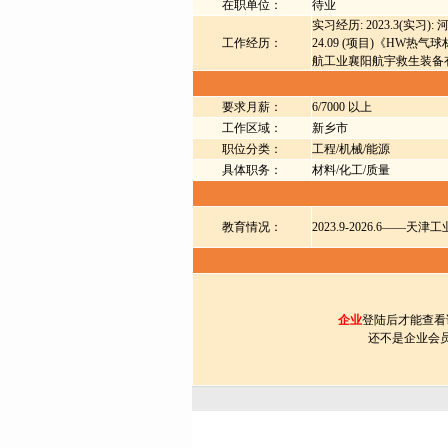
在职单位：
待业
实习经历: 2023.3(实习
工作经历：
24.09 (项目)《HW
航工业襄阳航宇救生装备
要求月薪：
6/7000 以上
工作区域：
新乡市
职位分类：
工程/机械/能源
具体职务：
材料/化工/质量
教育情况：
2023.9-2026.6——
企业
登陆后才能查看
还不是企业会