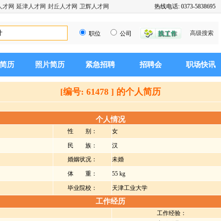
人才网
延津人才网
封丘人才网
卫辉人才网
热线电话: 0373-5838695
高级搜索
职位
公司
简历
照片简历
紧急招聘
招聘会
职场快讯
[编号: 61478 ] 的个人简历
个人情况
性 别：
女
民 族：
汉
婚姻状况：
未婚
体 重：
55 kg
毕业院校：
天津工业大学
工作经历
工作经验：