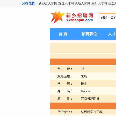
分站导航：
新乡县人才网
辉县人才网
长垣人才网
原阳人才网
获嘉
首 页
招聘职位
人才
年 龄：
27
政治面貌：
未填
学 历：
硕士
身 高：
162 cm
籍 贯：
河南省汤阴县
所学专业：
材料科学与工程