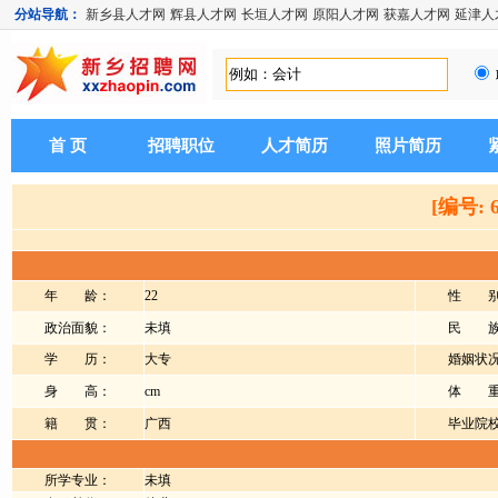
分站导航：
新乡县人才网
辉县人才网
长垣人才网
原阳人才网
获嘉人才网
延津人
首 页
招聘职位
人才简历
照片简历
[编号: 
年 龄：
22
性 别
政治面貌：
未填
民 族
学 历：
大专
婚姻状
身 高：
cm
体 重
籍 贯：
广西
毕业院
所学专业：
未填