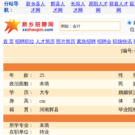
分站导
新乡县人
辉县人
长垣人
原阳人才
获嘉人才
延
航：
才网
才网
才网
网
网
位
首 页
招聘职位
人才简历
照片简历
紧急招聘
招聘会
职场快讯
[编号:
年 龄：
25
性 
政治面貌：
未填
民 
学 历：
大专
婚姻状
身 高：
体 
cm
籍 贯：
河南辉县
毕业院
所学专业：
未填
在职单位：
待业