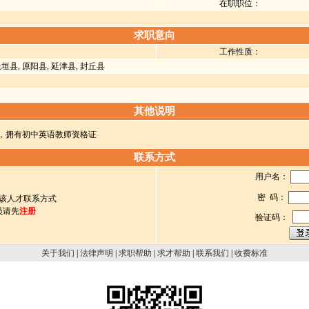
在职职位：
求职意向
工作性质：
长垣县, 原阳县, 延津县, 封丘县
其他说明
，拥有初中英语教师资格证
联系方式
用户名：
密 码：
该人才联系方式
员请先
注册
验证码：
关于我们
|
法律声明
|
求职帮助
|
求才帮助
|
联系我们
|
收费标准