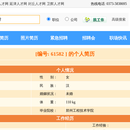
人才网
延津人才网
封丘人才网
卫辉人才网
热线电话: 0373-5838695
高级搜索
职位
公司
简历
照片简历
紧急招聘
招聘会
职场快讯
[编号: 61582 ] 的个人简历
个人情况
性 别：
女
民 族：
汉
婚姻状况：
未婚
体 重：
110 kg
毕业院校：
郑州工程技术学院
工作经历
工作经验：