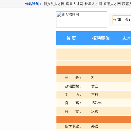
分站导航：
新乡县人才网
辉县人才网
长垣人才网
原阳人才网
获嘉
首 页
招聘职位
人才
年 龄：
21
政治面貌：
群众
学 历：
本科
身 高：
157 cm
籍 贯：
汉族
所学专业：
外语