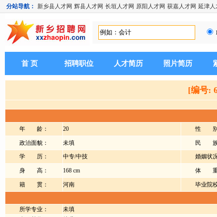
分站导航：
新乡县人才网
辉县人才网
长垣人才网
原阳人才网
获嘉人才网
延津人
首 页
招聘职位
人才简历
照片简历
[编号: 
年 龄：
20
性 别
政治面貌：
未填
民 族
学 历：
中专/中技
婚姻状
身 高：
168 cm
体 重
籍 贯：
河南
毕业院
所学专业：
未填