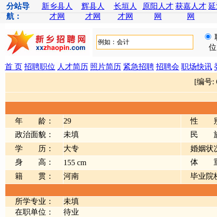
分站导
新乡县人
辉县人
长垣人
原阳人才
获嘉人才
延
航：
才网
才网
才网
网
网
位
首 页
招聘职位
人才简历
照片简历
紧急招聘
招聘会
职场快讯
[编号:
年 龄：
29
性 
政治面貌：
未填
民 
学 历：
大专
婚姻状
身 高：
体 
155 cm
籍 贯：
河南
毕业院
所学专业：
未填
在职单位：
待业