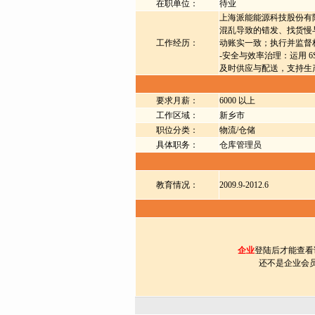
在职单位：
待业
上海派能能源科技股份有限公
混乱导致的错发、找货慢与
工作经历：
动账实一致；执行并监督
-安全与效率治理：运用 
及时供应与配送，支持生
要求月薪：
6000 以上
工作区域：
新乡市
职位分类：
物流/仓储
具体职务：
仓库管理员
教育情况：
2009.9-2012.6
企业
登陆后才能查看
还不是企业会