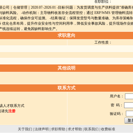
在职职位：
司｜仓储管理｜2020.07–2026.01 -目标/问题：为发货调度与生产供料提供“准确
缺料风险。 -动作机制：主导物料收发存全流程管控；通过 ERP/WMS 管理物料
标准化流程，确保作业可追溯。 -结果/验证：保障发货型号与数量准确、为库存策略
6S 优化仓库布局，提升作业安全性与空间利用率，降低安全事故风险，提升现场作业
产线连续运转，避免因缺料影响生产。
求职意向
工作性质：
其他说明
联系方式
用户名：
密 码：
该人才联系方式
员请先
注册
验证码：
关于我们
|
法律声明
|
求职帮助
|
求才帮助
|
联系我们
|
收费标准