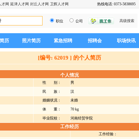
人才网
延津人才网
封丘人才网
卫辉人才网
热线电话: 0373-5838695
高级搜索
职位
公司
简历
照片简历
紧急招聘
招聘会
职场快讯
[编号: 62019 ] 的个人简历
个人情况
性 别：
男
民 族：
汉
婚姻状况：
未婚
体 重：
70 kg
毕业院校：
河南经贸学院
工作经历
工作经验：