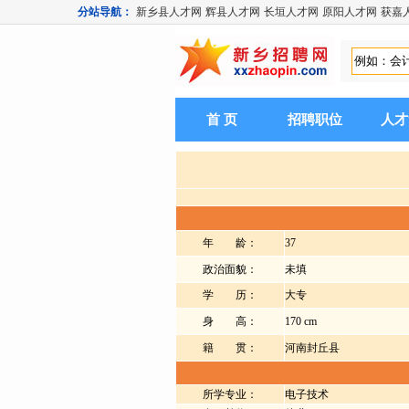
分站导航：
新乡县人才网
辉县人才网
长垣人才网
原阳人才网
获嘉
首 页
招聘职位
人才
年 龄：
37
政治面貌：
未填
学 历：
大专
身 高：
170 cm
籍 贯：
河南封丘县
所学专业：
电子技术