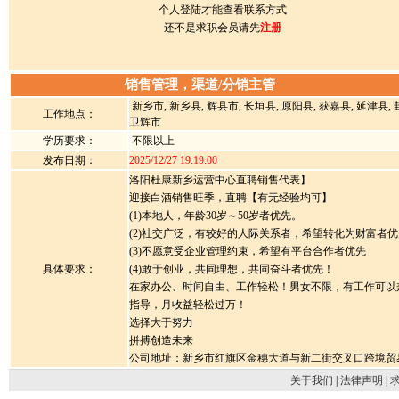
个人登陆才能查看联系方式
还不是求职会员请先
注册
销售管理，渠道/分销主管
新乡市, 新乡县, 辉县市, 长垣县, 原阳县, 获嘉县, 延津县, 
工作地点：
卫辉市
学历要求：
不限以上
发布日期：
2025/12/27 19:19:00
洛阳杜康新乡运营中心直聘销售代表】
迎接白酒销售旺季，直聘【有无经验均可】
(1)本地人，年龄30岁～50岁者优先。
(2)社交广泛，有较好的人际关系者，希望转化为财富者优
(3)不愿意受企业管理约束，希望有平台合作者优先
具体要求：
(4)敢于创业，共同理想，共同奋斗者优先！
在家办公、时间自由、工作轻松！男女不限，有工作可以
指导，月收益轻松过万！
选择大于努力
拼搏创造未来
️️公司地址：新乡市红旗区金穗大道与新二街交叉口跨境贸易
关于我们
|
法律声明
|