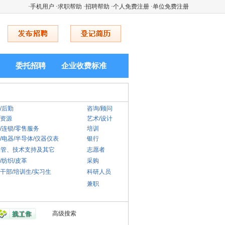
·
手机用户
·
求职帮助
·
招聘帮助
·
个人免费注册
·
单位免费注册
委托招聘
企业收费标准
/后勤
咨询/顾问
资源
艺术/设计
/连锁/零售服务
培训
/电器/半导体/仪器仪表
银行
-品管、技术支持及其它
志愿者
/纺织/皮革
采购
干部/培训生/实习生
科研人员
兼职
高级搜索