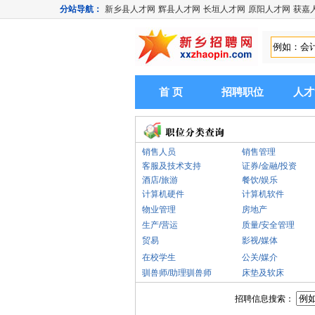
分站导航：
新乡县人才网
辉县人才网
长垣人才网
原阳人才网
获嘉
首 页
招聘职位
人才
销售人员
销售管理
客服及技术支持
证券/金融/投资
酒店/旅游
餐饮/娱乐
计算机硬件
计算机软件
物业管理
房地产
生产/营运
质量/安全管理
贸易
影视/媒体
在校学生
公关/媒介
驯兽师/助理驯兽师
床垫及软床
招聘信息搜索：