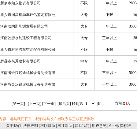
新乡市如东物资有限公司
不限
一年以上
2800
新乡市润昌机动车评估鉴定有限公
大专
不限
面
河南哈纳斯能源发展有限公司
大专
一年以上
3500
河南乾源水利建设工程有限公司
大专
三年以上
38
新乡市君博汽车空调配件有限公司
不限
不限
面
辉县市兴秀建材有限公司
中专
一年以上
25
河南省金汉锐途机械设备制造有限
不限
三年以上
5000
河南省金汉锐途机械设备制造有限
大专
一年以上
3000
当前页
1
/6
[第一页] [上一页] [
下一页
] [
最后页
] 转到第
页
内容，请与我们联系，我们将与发布者联系修正或直接删除！
关于我们
|
法律声明
|
求职帮助
|
求才帮助
|
联系我们
|
用户意见
|
企业收费标准