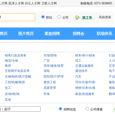
人才网
延津人才网
封丘人才网
卫辉人才网
热线电话: 0373-5838695
高级搜索
职位
公司
简历
照片简历
紧急招聘
招聘会
职场快讯
销售行政及商务
市场/营销
财务/审计/税务
行政
物流/仓储
广告
技工
人力
教师
美容/健身/体育
交通运输服务
百货
互联网开发及应用
保险
通信技术
电子
生物/制药/医疗器械
医院/医疗/护理
汽车
IT
工程/机械/能源
建筑工程
写作/出版/印刷
服装
化工
高级管理
律师/法务/合规
储备
农/林/牧/渔
环保
家政/其他服务
翻译
其他
招聘信息
公司搜索