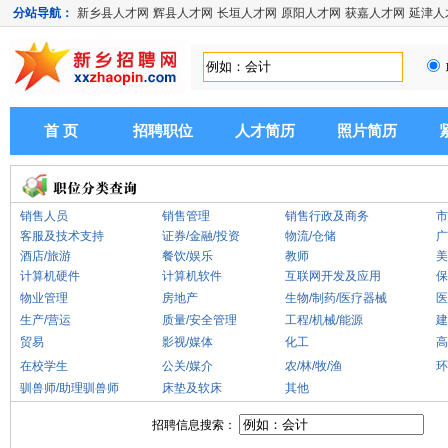
分站导航：
新乡县人才网
辉县人才网
长垣人才网
原阳人才网
获嘉人才网
延津人
首 页
招聘职位
人才简历
照片简历
销售人员
销售管理
销售行政及商务
市
客服及技术支持
证券/金融/投资
物流/仓储
广
酒店/旅游
餐饮/娱乐
教师
美
计算机硬件
计算机软件
互联网开发及应用
保
物业管理
房地产
生物/制药/医疗器械
医
生产/营运
质量/安全管理
工程/机械/能源
建
贸易
影视/媒体
化工
高
在校学生
公关/媒介
农/林/牧/渔
环
驯兽师/助理驯兽师
床垫及软床
其他
招聘信息搜索：