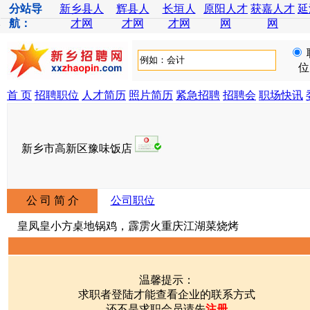
分站导
新乡县人
辉县人
长垣人
原阳人才
获嘉人才
延
航：
才网
才网
才网
网
网
位
首 页
招聘职位
人才简历
照片简历
紧急招聘
招聘会
职场快讯
新乡市高新区豫味饭店
公 司 简 介
公司职位
皇凤皇小方桌地锅鸡，霹雳火重庆江湖菜烧烤
温馨提示：
求职者登陆才能查看企业的联系方式
还不是求职会员请先
注册