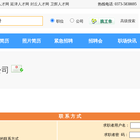
人才网
延津人才网
封丘人才网
卫辉人才网
热线电话: 0373-5838695
高级搜索
职位
公司
简历
照片简历
紧急招聘
招聘会
职场快讯
公司
联 系 方 式
求职者用户名：
求职者密 码：
的联系方式