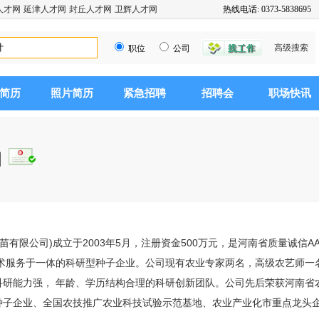
人才网
延津人才网
封丘人才网
卫辉人才网
热线电话: 0373-5838695
高级搜索
职位
公司
简历
照片简历
紧急招聘
招聘会
职场快讯
司
苗有限公司)成立于2003年5月，注册资金500万元，是河南省质量诚信
术服务于一体的科研型种子企业。公司现有农业专家两名，高级农艺师一名
支科研能力强， 年龄、学历结构合理的科研创新团队。公司先后荣获河南
信种子企业、全国农技推广农业科技试验示范基地、农业产业化市重点龙头