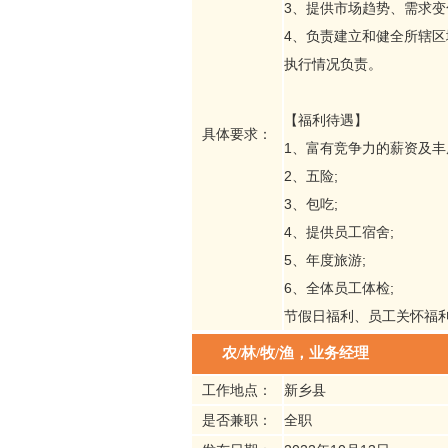
3、提供市场趋势、需求
4、负责建立和健全所辖
执行情况负责。
【福利待遇】
具体要求：
1、富有竞争力的薪资及丰
2、五险;
3、包吃;
4、提供员工宿舍;
5、年度旅游;
6、全体员工体检;
节假日福利、员工关怀福
农/林/牧/渔，业务经理
工作地点：
新乡县
是否兼职：
全职