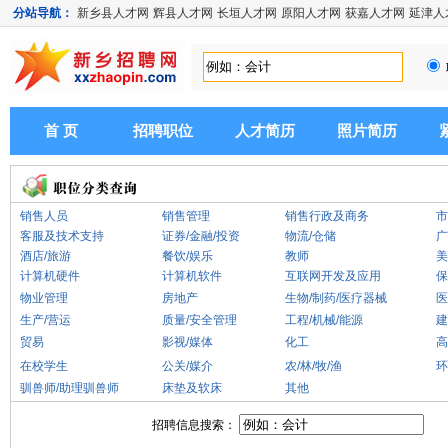
分站导航：
新乡县人才网
辉县人才网
长垣人才网
原阳人才网
获嘉人才网
延津人
首 页
招聘职位
人才简历
照片简历
销售人员
销售管理
销售行政及商务
市
客服及技术支持
证券/金融/投资
物流/仓储
广
酒店/旅游
餐饮/娱乐
教师
美
计算机硬件
计算机软件
互联网开发及应用
保
物业管理
房地产
生物/制药/医疗器械
医
生产/营运
质量/安全管理
工程/机械/能源
建
贸易
影视/媒体
化工
高
在校学生
公关/媒介
农/林/牧/渔
环
驯兽师/助理驯兽师
床垫及软床
其他
招聘信息搜索：